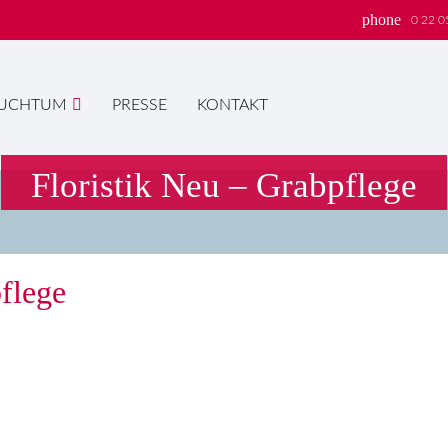
phone
0 22 0
UCHTUM
PRESSE
KONTAKT
Floristik Neu – Grabpflege
hbegriffe
SUCH
flege