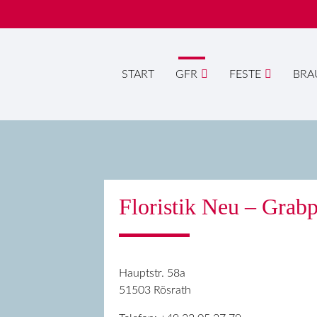
START
GFR
FESTE
BRA
Suc
Floristik Neu – Grabp
Hauptstr. 58a
51503 Rösrath