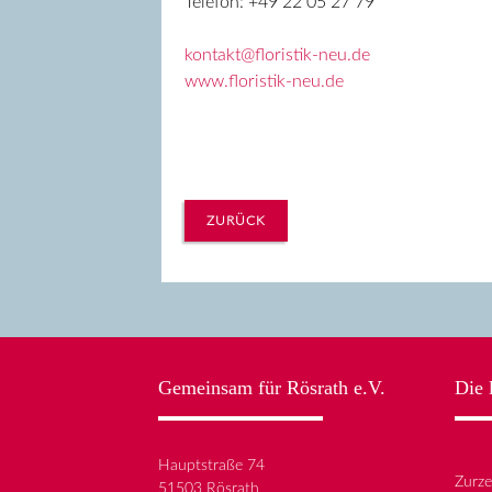
Telefon: +49 22 05 27 79
kontakt@floristik-neu.de
www.floristik-neu.de
ZURÜCK
Gemeinsam für Rösrath e.V.
Die 
Hauptstraße 74
Zurze
51503 Rösrath