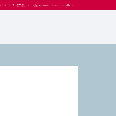
email
5 / 8 31 71
info@gemeinsam-fuer-roesrath.de
EN