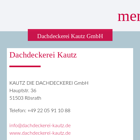
me
Dachdeckerei Kautz GmbH
Suchbegriffe
SUCHEN
Dachdeckerei Kautz
KAUTZ DIE DACHDECKEREI GmbH
Hauptstr. 36
51503 Rösrath
Telefon: +49 22 05 91 10 88
info@dachdeckerei-kautz.de
www.dachdeckerei-kautz.de