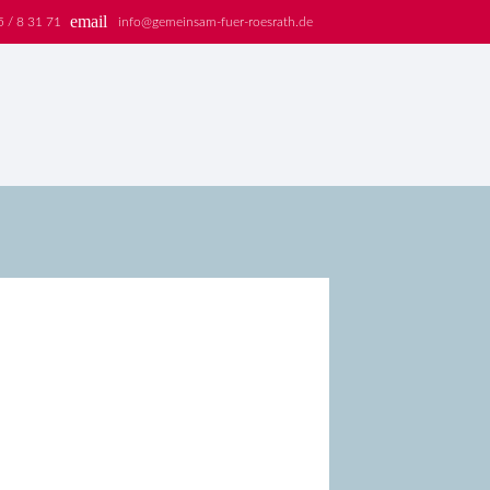
email
5 / 8 31 71
info@gemeinsam-fuer-roesrath.de
EN