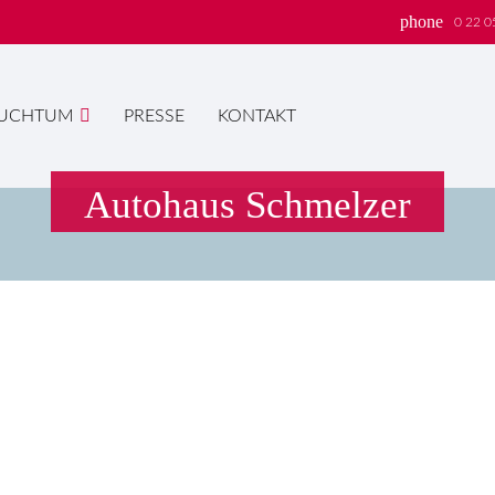
phone
0 22 0
UCHTUM
PRESSE
KONTAKT
Autohaus Schmelzer
hbegriffe
SUCH