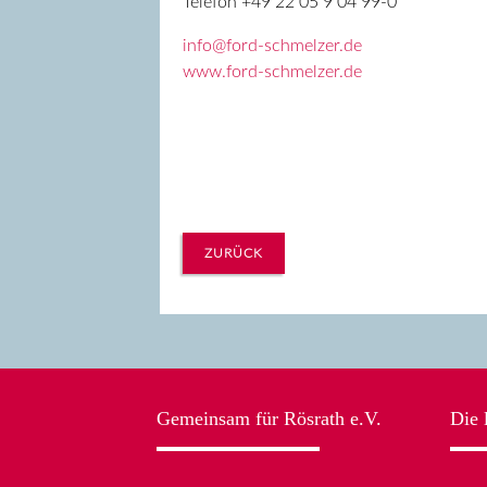
Telefon +49 22 05 9 04 99-0
info@ford-schmelzer.de
www.ford-schmelzer.de
ZURÜCK
Gemeinsam für Rösrath e.V.
Die 