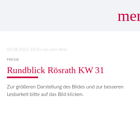
me
Suchbegriffe
SUCHEN
04.08.2023 18:10
von Jörn Kirst
PRESSE
Rundblick Rösrath KW 31
Zur größeren Darstellung des Bildes und zur besseren
Lesbarkeit bitte auf das Bild klicken.